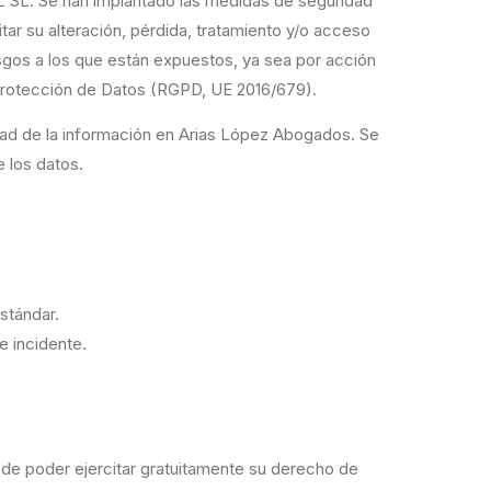
L SL. Se han implantado las medidas de seguridad
tar su alteración, pérdida, tratamiento y/o acceso
esgos a los que están expuestos, ya sea por acción
 Protección de Datos (RGPD, UE 2016/679).
dad de la información en Arias López Abogados. Se
e los datos.
stándar.
e incidente.
n de poder ejercitar gratuitamente su derecho de