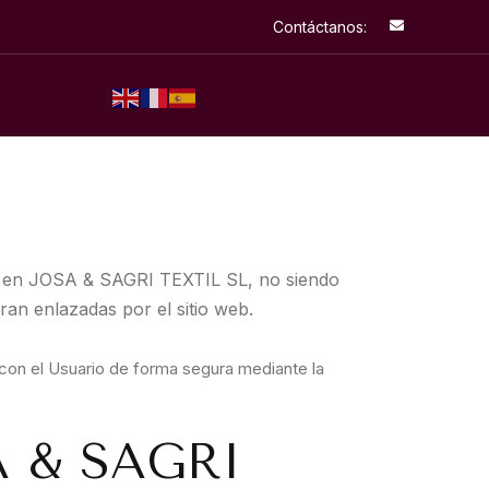
Contáctanos:
I
r
a
s
e
c
c
i
ó
n
dos en JOSA & SAGRI TEXTIL SL, no siendo
ran enlazadas por el sitio web.
con el Usuario de forma segura mediante la
SA & SAGRI